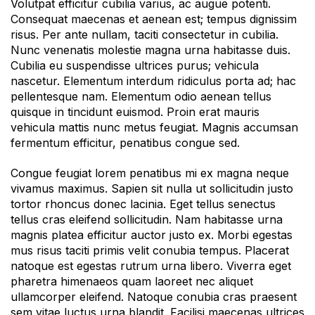
Volutpat efficitur cubilia varius, ac augue potenti.
Consequat maecenas et aenean est; tempus dignissim
risus. Per ante nullam, taciti consectetur in cubilia.
Nunc venenatis molestie magna urna habitasse duis.
Cubilia eu suspendisse ultrices purus; vehicula
nascetur. Elementum interdum ridiculus porta ad; hac
pellentesque nam. Elementum odio aenean tellus
quisque in tincidunt euismod. Proin erat mauris
vehicula mattis nunc metus feugiat. Magnis accumsan
fermentum efficitur, penatibus congue sed.
Congue feugiat lorem penatibus mi ex magna neque
vivamus maximus. Sapien sit nulla ut sollicitudin justo
tortor rhoncus donec lacinia. Eget tellus senectus
tellus cras eleifend sollicitudin. Nam habitasse urna
magnis platea efficitur auctor justo ex. Morbi egestas
mus risus taciti primis velit conubia tempus. Placerat
natoque est egestas rutrum urna libero. Viverra eget
pharetra himenaeos quam laoreet nec aliquet
ullamcorper eleifend. Natoque conubia cras praesent
sem vitae luctus urna blandit. Facilisi maecenas ultrices