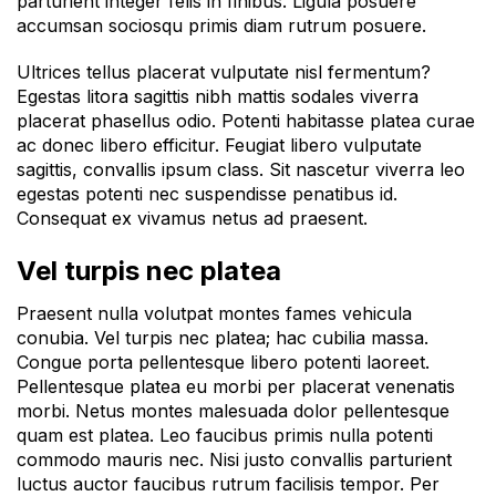
parturient integer felis in finibus. Ligula posuere
accumsan sociosqu primis diam rutrum posuere.
Ultrices tellus placerat vulputate nisl fermentum?
Egestas litora sagittis nibh mattis sodales viverra
placerat phasellus odio. Potenti habitasse platea curae
ac donec libero efficitur. Feugiat libero vulputate
sagittis, convallis ipsum class. Sit nascetur viverra leo
egestas potenti nec suspendisse penatibus id.
Consequat ex vivamus netus ad praesent.
Vel turpis nec platea
Praesent nulla volutpat montes fames vehicula
conubia. Vel turpis nec platea; hac cubilia massa.
Congue porta pellentesque libero potenti laoreet.
Pellentesque platea eu morbi per placerat venenatis
morbi. Netus montes malesuada dolor pellentesque
quam est platea. Leo faucibus primis nulla potenti
commodo mauris nec. Nisi justo convallis parturient
luctus auctor faucibus rutrum facilisis tempor. Per