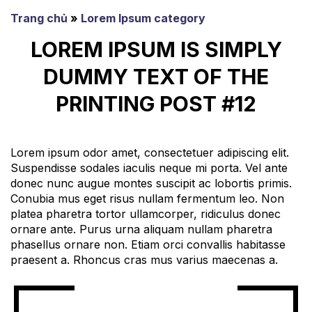
Skip
Trang chủ
»
Lorem Ipsum category
to
content
LOREM IPSUM IS SIMPLY
DUMMY TEXT OF THE
PRINTING POST #12
Lorem ipsum odor amet, consectetuer adipiscing elit.
Suspendisse sodales iaculis neque mi porta. Vel ante
donec nunc augue montes suscipit ac lobortis primis.
Conubia mus eget risus nullam fermentum leo. Non
platea pharetra tortor ullamcorper, ridiculus donec
ornare ante. Purus urna aliquam nullam pharetra
phasellus ornare non. Etiam orci convallis habitasse
praesent a. Rhoncus cras mus varius maecenas a.